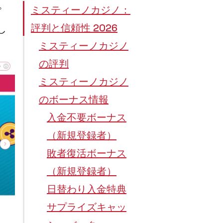
。
ミスティーノカジノ：
評判と信頼性 2026
し
ミスティーノカジノ
の評判
ミスティーノカジノ
のボーナス情報
入金不要ボーナス
（新規登録者）
敗者復活ボーナス
（新規登録者）
日替わり入金特典
サプライズキャッ