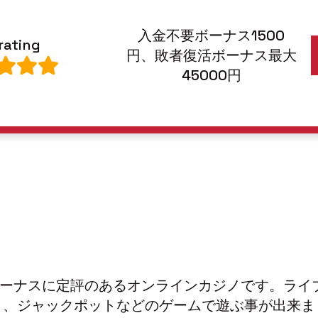
入金不要ボーナス1500
rating
円、敗者復活ボーナス最大
45000円
)はボーナスに定評のあるオンラインカジノです。ライ
ト、ジャックポットなどのゲームで遊ぶ事が出来ま