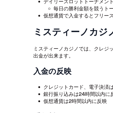
デイリースロットトーナメン
毎日の勝利金額を競うト
仮想通貨で入金するとフリー
ミスティーノカジ
ミスティーノカジノでは、クレジ
出金が出来ます。
入金の反映
クレジットカード、電子決済
銀行振り込みは24時間以内に
仮想通貨は2時間以内に反映