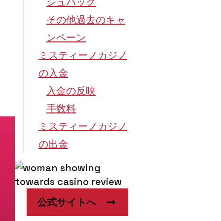
シュバック
その他過去のキャ
ンペーン
ミスティーノカジノ
の入金
入金の反映
手数料
ミスティーノカジノ
の出金
公式サイトへ