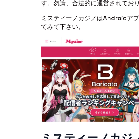
す。勿論、合法的に運営されてお
ミスティーノカジノはAndroid
てみて下さい。
ミスティーノカジ