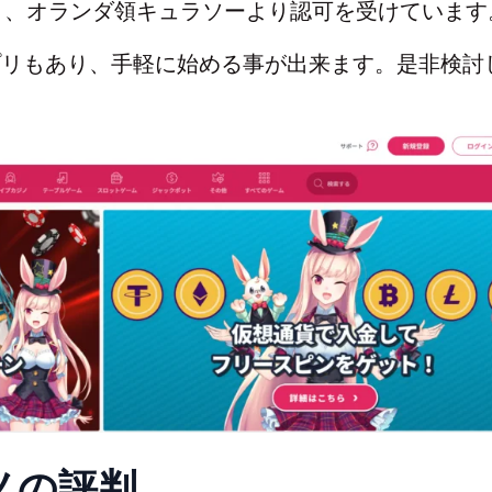
り、オランダ領キュラソーより認可を受けています
アプリもあり、手軽に始める事が出来ます。是非検討
ノの評判