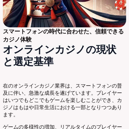
スマートフォンの時代に合わせた、信頼できる
カジノ体験
オンラインカジノの現状
と選定基準
在のオンラインカジノ業界は、スマートフォンの普
及に伴い、急激な成長を遂げています。プレイヤー
はいつでもどこでもゲームを楽しむことができ、カ
ジノはもはや日常生活における一部となりつつあり
ます。
ゲームの多様性の増加、リアルタイムのプレイヤー