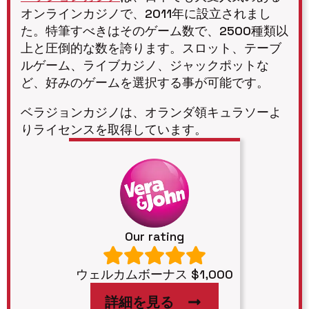
オンラインカジノで、2011年に設立されまし
た。特筆すべきはそのゲーム数で、2500種類以
上と圧倒的な数を誇ります。スロット、テーブ
ルゲーム、ライブカジノ、ジャックポットな
ど、好みのゲームを選択する事が可能です。
ベラジョンカジノは、オランダ領キュラソーよ
りライセンスを取得しています。
Our rating
ウェルカムボーナス $1,000
詳細を見る