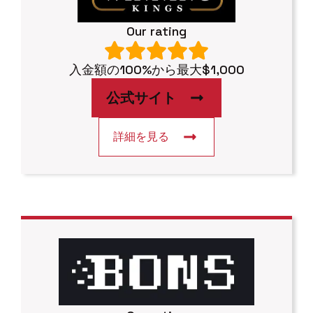
Our rating
入金額の100%から最大$1,000
公式サイト
詳細を見る