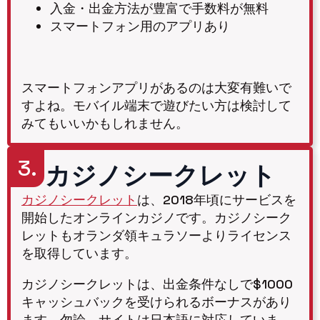
入金・出金方法が豊富で手数料が無料
スマートフォン用のアプリあり
スマートフォンアプリがあるのは大変有難いで
すよね。モバイル端末で遊びたい方は検討して
みてもいいかもしれません。
カジノシークレット
カジノシークレット
は、2018年頃にサービスを
開始したオンラインカジノです。カジノシーク
レットもオランダ領キュラソーよりライセンス
を取得しています。
カジノシークレットは、出金条件なしで$1000
キャッシュバックを受けられるボーナスがあり
ます。勿論、サイトは日本語に対応していま