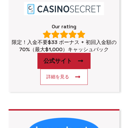
Our rating
限定！入金不要$33 ボーナス + 初回入金額の
70%（最大$1,000）キャッシュバック
公式サイト
詳細を見る