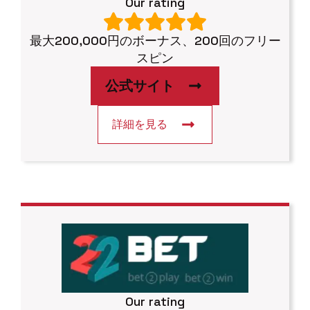
Our rating
最大200,000円のボーナス、200回のフリー
スピン
公式サイト
詳細を見る
Our rating