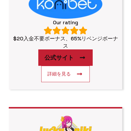
Our rating
$20入金不要ボーナス、65%リベンジボーナ
ス
公式サイト
詳細を見る