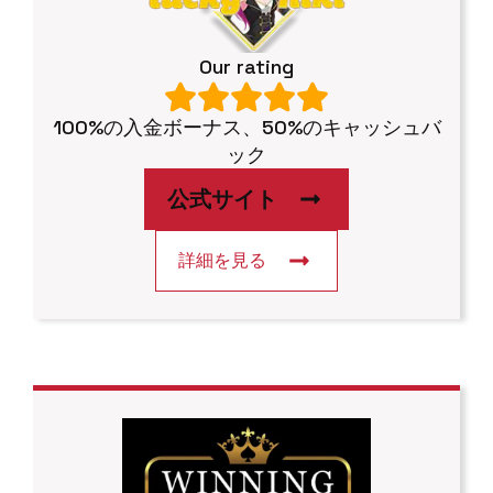
Our rating
100%の入金ボーナス、50%のキャッシュバ
ック
公式サイト
詳細を見る