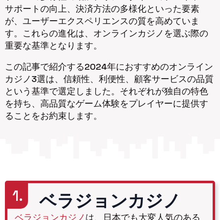
サポートの向上、決済方法の多様化といった要素
が、ユーザーエクスペリエンスの質を高めていま
す。これらの進化は、オンラインカジノを選ぶ際の
重要な基準となります。
この記事で紹介する2024年におすすめのオンライン
カジノ3選は、信頼性、利便性、顧客サービスの品質
という基準で選定しました。それぞれが独自の特色
を持ち、高品質なゲーム体験をプレイヤーに提供す
ることをお約束します。
ベラジョンカジノ
ベラジョンカジノ
は、日本でも大変人気のある